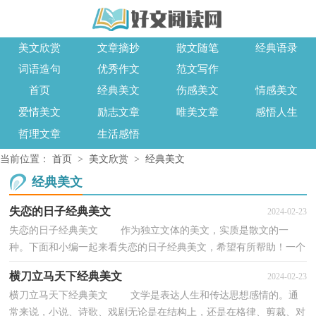
美文欣赏
文章摘抄
散文随笔
经典语录
词语造句
优秀作文
范文写作
首页
经典美文
伤感美文
情感美文
爱情美文
励志文章
唯美文章
感悟人生
哲理文章
生活感悟
当前位置：
首页
>
美文欣赏
>
经典美文
经典美文
失恋的日子经典美文
2024-02-23
失恋的日子经典美文 作为独立文体的美文，实质是散文的一
种。下面和小编一起来看失恋的日子经典美文，希望有所帮助！一个
月又二十二天。这天在家里窝了一天，动也不想动。我...
横刀立马天下经典美文
2024-02-23
横刀立马天下经典美文 文学是表达人生和传达思想感情的。通
常来说，小说、诗歌、戏剧无论是在结构上，还是在格律、剪裁、对