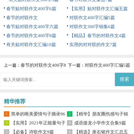
春节贴对联作文400字6篇
【实用】贴对联作文汇编五篇
春节的对联作文
对联作文400字汇编5篇
春节贴对联作文400字六篇
对联作文300字锦集6篇
春节的对联作文400字8篇
【精品】春节的对联作文4篇
有关贴对联作文汇编10篇
实用的对对联的作文7篇
春节的对联作文400字8
对联作文400字汇编5篇
上一篇：
下一篇：
篇
精华推荐
简单的唯美爱情句子摘录96
【精华】朋友圈伤感句子锦
1
2
【实用】2021年正能量句子
成语接龙小学作文合集9篇
句
3
集60条
4
【必备】诗歌作文9篇
【精选】座右铭作文汇总五
锦集45条
5
6