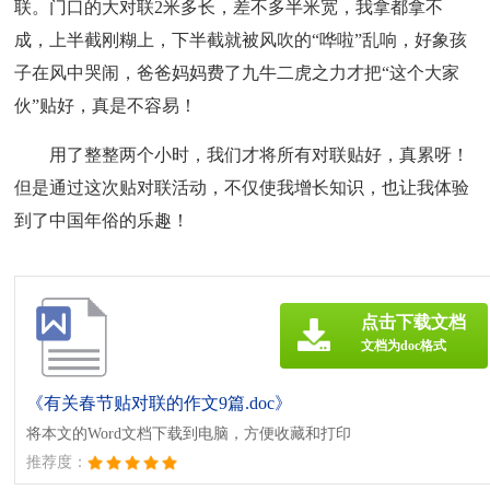
联。门口的大对联2米多长，差不多半米宽，我拿都拿不
成，上半截刚糊上，下半截就被风吹的“哗啦”乱响，好象孩
子在风中哭闹，爸爸妈妈费了九牛二虎之力才把“这个大家
伙”贴好，真是不容易！
用了整整两个小时，我们才将所有对联贴好，真累呀！
但是通过这次贴对联活动，不仅使我增长知识，也让我体验
到了中国年俗的乐趣！
点击下载文档
文档为doc格式
《有关春节贴对联的作文9篇.doc》
将本文的Word文档下载到电脑，方便收藏和打印
推荐度：