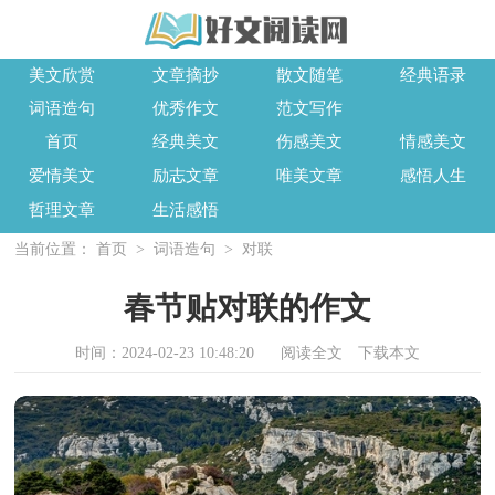
美文欣赏
文章摘抄
散文随笔
经典语录
词语造句
优秀作文
范文写作
首页
经典美文
伤感美文
情感美文
爱情美文
励志文章
唯美文章
感悟人生
哲理文章
生活感悟
当前位置：
首页
>
词语造句
>
对联
春节贴对联的作文
时间：2024-02-23 10:48:20
阅读全文
下载本文