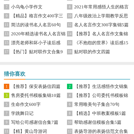
小乌龟小学作文
2021年常用感悟人生的格言
7
篇
8
【精品】格言作文400字三
八年级政治上学期教学反思
9
85句
10
简洁的读书名人名言60句
名人名言作文300字集锦5篇
篇
11
12
2020年精选读书名人名言锦
【推荐】名人名言作文集锦
13
14
漂亮老师和坏小子读后感
《不抱怨的世界》读后感15
集95句
15
7篇
16
【热门】贴对联作文合集9
贴对联的作文四篇
17
篇
18
篇
猜你喜欢
【推荐】保安表扬信四篇
【推荐】生活感悟作文锦集
1
2
售房委托书模板集锦10篇
【推荐】公司委托书模板锦
3
7篇
4
生命作文600字
常用唯美句子集合70句
5
集7篇
6
学跳舞日记
【精选】中班教案模板5篇
7
8
写给公司感谢信合集7篇
帮助感谢信模板合集5篇
9
10
【精】黄山导游词
表扬导游的表扬信范文合集
11
12