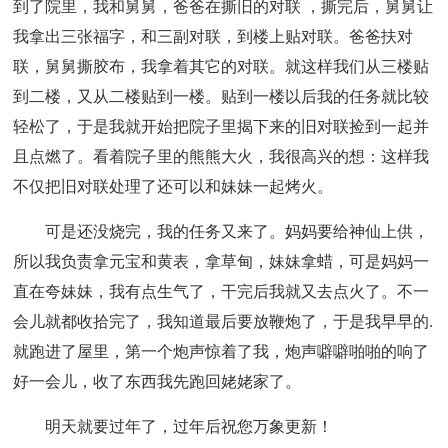
到了院里，我和舅舅，爸爸在撕旧的对联 ，撕完后，舅舅让
我拿出三张福字，和三副对联，到楼上贴对联。爸爸扶对
联，舅舅撕胶布，我拿着其它的对联。就这样我们从三楼贴
到二楼，又从二楼贴到一楼。贴到一楼以后我的任务就比较
轻松了，于是我就开始把院子里揭下来的旧对联捡到一起并
且点燃了。看着院子里的熊熊大火，我很高兴的想：这样我
不仅把旧对联处理了还可以和妹妹一起烤火。
可是还没烧完，我的任务又来了。妈妈要给神仙上供，
所以我负责拿元宝和黄表，拿草甸，妹妹拿蜡，可是妈妈一
直在夸妹妹，我有点生气了，干完后我就又去点火了。不一
会儿就都收拾完了，我知道最后要放鞭炮了，于是我早早的.
就跑进了屋里，第一个炮声惊着了我，炮声噼噼啪啪的响了
好一会儿，收了东西我先跑回姥姥家了。
明天就要过年了，过年后祝您万象更新！