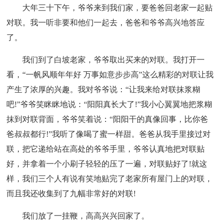
大年三十下午，爷爷来到我们家，要爸爸回老家一起贴
对联。我一听非要和他们一起去，爸爸和爷爷高兴地答应
了。
我们到了白坡老家，爷爷取出买来的对联。我打开一
看，“一帆风顺年年好 万事如意步步高”这么精彩的对联让我
产生了浓厚的兴趣。我对爷爷说：“让我来给对联抹浆糊
吧!”爷爷笑眯眯地说：“阳阳真长大了!”我小心翼翼地把浆糊
抹到对联背面，爷爷笑着说：“阳阳干的真像回事，比你爸
爸叔叔都行!”我听了像喝了蜜一样甜。爸爸从我手里接过对
联，把它递给站在高处的爷爷手里，爷爷认真地把对联贴
好，并拿着一个小刷子轻轻的压了一遍，对联贴好了!就这
样，我们三个人有说有笑地贴完了老家所有屋门上的对联，
而且我还收集到了九幅非常好的对联!
我们放了一挂鞭，高高兴兴回家了。