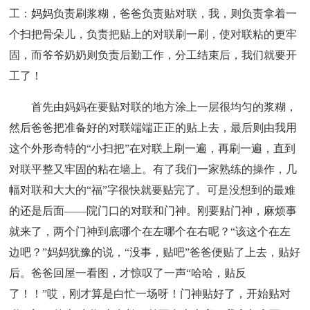
工：妈妈负责刷浆糊，爸爸负责贴对联，我，则负责拿着一
个扫把骨朵儿，负责把贴上的对联刷一刷，使对联粘的更牢
固，而爷爷奶奶则负责后勤工作，分工结束后，我们就要开
工了！
首先由妈妈在要贴对联的地方涂上一层很均匀的浆糊，
然后爸爸把准备好的对联端端正正的贴上去，最后则由我用
这个外形奇特的“小扫把”在对联上刷一遍，再刷一遍，直到
对联平整又牢固的粘在墙上。有了我们一家熟练的操作，几
幅对联和大大的“福”字很快就要贴完了。可是没想到的最难
的还是后面——院门口的对联和门神。刚要贴门神，麻烦事
就来了，两个门神到底哪个在左哪个在右呢？“该这个在左
边吧？”妈妈犹豫的说，“没事，贴吧”爸爸便贴了上去，贴好
后。爸爸回屋一看图，才惊叹了一声“哈哈，贴反
了！！”哎，刚才算是白忙一场呀！门神贴好了，开始贴对