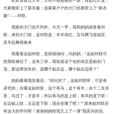
欢欢喜喜过大年，大街小巷都焕然一新，挂起红灯笼；
大家都穿上了新衣服；连家家户户的大门也都穿上了“新衣
服”——对联。
我家的大门也不列外。今天一早，我和妈妈就拿着对
联，来到大门前，这对联是：羊羊得亿、宝马腾飞迎福至、
灵羊起舞报春来
我看看这副对联，觉得很纳闷，问妈妈：“这副对联可
把我给难住了，这有三张，我知道这个短的肯定是贴在门
顶，那这两张长的，该哪个贴左边，哪个贴右边呀？”
妈妈看着我笑着说：“你问对了，这贴对联呀，可是有
讲究的；你看这副对联，这个有马，这个有羊；在十二生肖
里，马过了，才是羊；所以有马的是上联，有羊的是下联；
右边贴上联；左边是下联；现在你懂了吧！”“原来贴对联还
有这大的学问呀！谢谢妈妈给我又上了一课”我高兴的说。