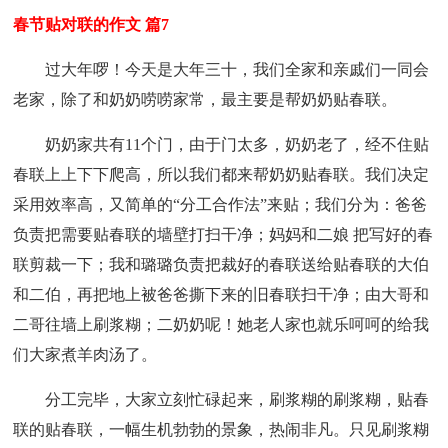
春节贴对联的作文 篇7
过大年啰！今天是大年三十，我们全家和亲戚们一同会
老家，除了和奶奶唠唠家常，最主要是帮奶奶贴春联。
奶奶家共有11个门，由于门太多，奶奶老了，经不住贴
春联上上下下爬高，所以我们都来帮奶奶贴春联。我们决定
采用效率高，又简单的“分工合作法”来贴；我们分为：爸爸
负责把需要贴春联的墙壁打扫干净；妈妈和二娘 把写好的春
联剪裁一下；我和璐璐负责把裁好的春联送给贴春联的大伯
和二伯，再把地上被爸爸撕下来的旧春联扫干净；由大哥和
二哥往墙上刷浆糊；二奶奶呢！她老人家也就乐呵呵的给我
们大家煮羊肉汤了。
分工完毕，大家立刻忙碌起来，刷浆糊的刷浆糊，贴春
联的贴春联，一幅生机勃勃的景象，热闹非凡。只见刷浆糊