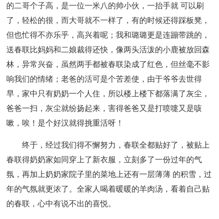
的二哥个子高，是一位一米八的帅小伙，一抬手就 可以刷
了，轻松的很，而大哥就不一样了，有的时候还得踩板凳，
但也忙得不亦乐乎，高兴着呢；我和璐璐更是连蹦带跳的，
送春联比妈妈和二娘裁得还快，像两头活泼的小鹿被放回森
林，异常兴奋，虽然两手都被春联染成了红色，但丝毫不影
响我们的情绪；老爸的活可是个苦差使，由于爷爷去世得
早，家中只有奶奶一个人住，所以楼上楼下都落满了灰尘，
爸爸一扫，灰尘就纷扬起来，害得爸爸又是打喷嚏又是咳
嗽，唉！是个好汉就得挑重活呀！
终于，经过我们得不懈努力，春联全都贴好了，被贴上
春联得奶奶家如同穿上了新衣服，立刻多了一份过年的气
氛，再加上奶奶家院子里的菜地上还有一层薄薄 的积雪，过
年的气氛就更浓了。全家人喝着暖暖的羊肉汤，看着自己贴
的春联，心中有说不出的喜悦。