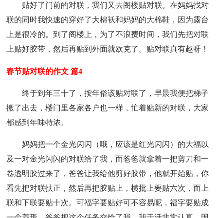
贴好了门前的对联，我们又去阁楼贴对联。在妈妈找对
联的同时我快速的穿好了大棉袄和妈妈的大棉鞋，因为露台
上是很冷的。到了阁楼上，为了不浪费时间，我们先把对联
上贴好胶带，然后再贴到外面就欧克了。贴对联真有趣呀！
春节贴对联的作文 篇4
终于到年三十了，按年俗该贴对联了，早晨我便把梯子
搬了出去，楼门里各家各户也一样，忙着贴新的对联，大家
都感到年味特浓。
妈妈把一个金光闪闪（哦，应该是红光闪闪）的大福以
及一对金光闪闪的对联给了我，而爸爸就拿着一把剪刀和一
卷透明胶过来了，爸爸让我给他剪好胶带，他就开始贴，你
看先把对联扶正，然后再把胶贴上，横批上要贴六次，而上
联和下联要贴十次。可福字要贴好可不容易呢，福字要贴成
一个菱形。爸爸把这个任务交给了我，我干活非常认真，因