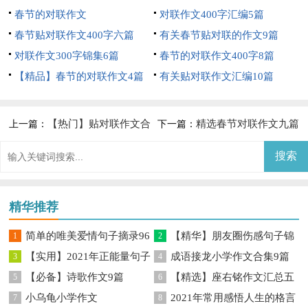
春节的对联作文
对联作文400字汇编5篇
春节贴对联作文400字六篇
有关春节贴对联的作文9篇
对联作文300字锦集6篇
春节的对联作文400字8篇
【精品】春节的对联作文4篇
有关贴对联作文汇编10篇
【热门】贴对联作文合
精选春节对联作文九篇
上一篇：
下一篇：
集9篇
精华推荐
简单的唯美爱情句子摘录96
【精华】朋友圈伤感句子锦
1
2
【实用】2021年正能量句子
成语接龙小学作文合集9篇
句
3
集60条
4
【必备】诗歌作文9篇
【精选】座右铭作文汇总五
锦集45条
5
6
小乌龟小学作文
2021年常用感悟人生的格言
7
篇
8