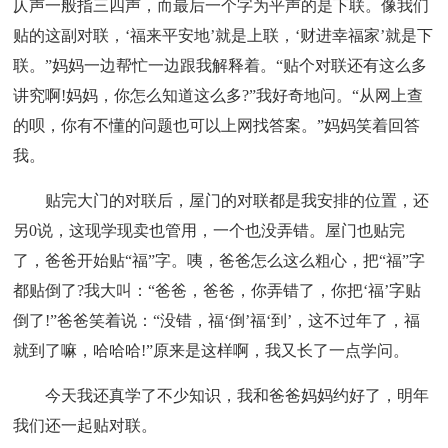
仄声一般指三四声，而最后一个字为平声的是下联。像我们
贴的这副对联，‘福来平安地’就是上联，‘财进幸福家’就是下
联。”妈妈一边帮忙一边跟我解释着。“贴个对联还有这么多
讲究啊!妈妈，你怎么知道这么多?”我好奇地问。“从网上查
的呗，你有不懂的问题也可以上网找答案。”妈妈笑着回答
我。
贴完大门的对联后，屋门的对联都是我安排的位置，还
另0说，这现学现卖也管用，一个也没弄错。屋门也贴完
了，爸爸开始贴“福”字。咦，爸爸怎么这么粗心，把“福”字
都贴倒了?我大叫：“爸爸，爸爸，你弄错了，你把‘福’字贴
倒了!”爸爸笑着说：“没错，福‘倒’福‘到’，这不过年了，福
就到了嘛，哈哈哈!”原来是这样啊，我又长了一点学问。
今天我还真学了不少知识，我和爸爸妈妈约好了，明年
我们还一起贴对联。