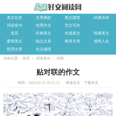
美文欣赏
文章摘抄
散文随笔
经典语录
词语造句
优秀作文
范文写作
首页
经典美文
伤感美文
情感美文
爱情美文
励志文章
唯美文章
感悟人生
哲理文章
生活感悟
当前位置：
首页
>
词语造句
>
对联
贴对联的作文
时间：2024-02-23 10:25:23
阅读全文
下载本文