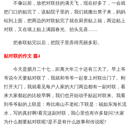
不像以前，放把对联挂的满天飞，现在好多了，一会就
把门口的贴完了，该贴院子里的，我们就搬出凳子来，妈妈
站到上面，把两边的对联贴完了就在厨房贴上福，两边贴上
对联，又在墙上贴上满园春光、抬头见喜……
把春联贴完以后，把院子里弄得亮丽多彩。
贴对联的作文 篇4
今天是腊月二十七，距离大年三十还有三天了。早上爷
爷说今天要贴对联了，我就和爷爷一起拿上对联出门了。刚
打开大门，我就看见每户人家的大门两边都有一副对联，看
来大家都起的比较早啊，我们也开始动手贴起对联来。我看
到爷爷贴的上联是：寿比南山不老松;下联是：福如东海长流
水，写的真好啊!看完这副对联，我心里也有许多疑问?大家
为什么都要贴对联呢?是不是有什么故事和传说呢?