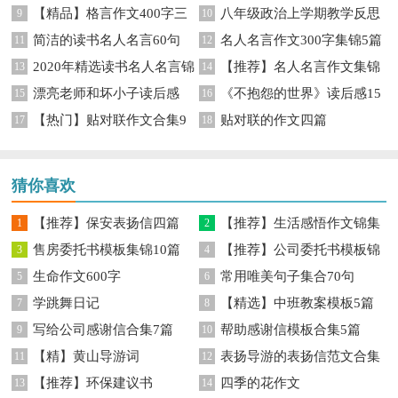
【精品】格言作文400字三
八年级政治上学期教学反思
9
85句
10
简洁的读书名人名言60句
名人名言作文300字集锦5篇
篇
11
12
2020年精选读书名人名言锦
【推荐】名人名言作文集锦
13
14
漂亮老师和坏小子读后感
《不抱怨的世界》读后感15
集95句
15
7篇
16
【热门】贴对联作文合集9
贴对联的作文四篇
17
篇
18
篇
猜你喜欢
【推荐】保安表扬信四篇
【推荐】生活感悟作文锦集
1
2
售房委托书模板集锦10篇
【推荐】公司委托书模板锦
3
7篇
4
生命作文600字
常用唯美句子集合70句
5
集7篇
6
学跳舞日记
【精选】中班教案模板5篇
7
8
写给公司感谢信合集7篇
帮助感谢信模板合集5篇
9
10
【精】黄山导游词
表扬导游的表扬信范文合集
11
12
【推荐】环保建议书
四季的花作文
13
六篇
14