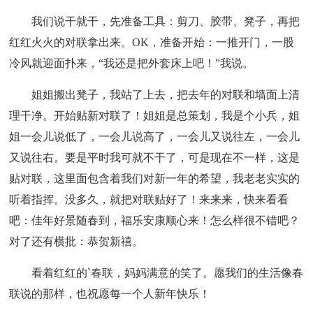
我们说干就干，先准备工具：剪刀、胶带、凳子，再把
红红火火的对联拿出来。OK，准备开始：一推开门，一股
冷风就迎面扑来，“我还是把外套床上吧！”我说。
姐姐搬出凳子，我站了上去，把去年的对联和墙面上清
理干净。开始贴新对联了！姐姐是总策划，我是个小兵，姐
姐一会儿说低了，一会儿说高了，一会儿又说往左，一会儿
又说往右。要是平时我可就不干了，可是现在不一样，这是
贴对联，这里面包含着我们对新一年的希望，我老老实实的
听着指挥。没多久，就把对联贴好了！来来来，快来看看
吧：佳年好景随春到，福乐安康顺心来！怎么样很不错吧？
对了还有横批：恭贺新禧。
看着红红的`春联，妈妈满意的笑了。愿我们的生活像春
联说的那样，也祝愿每一个人新年快乐！