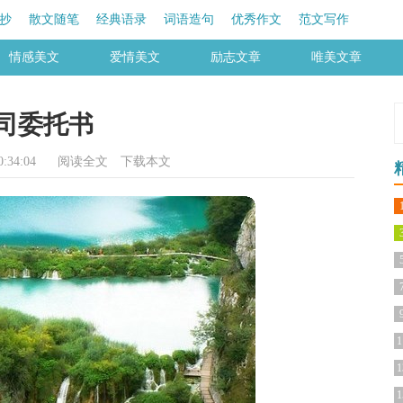
抄
散文随笔
经典语录
词语造句
优秀作文
范文写作
情感美文
爱情美文
励志文章
唯美文章
司委托书
:34:04
阅读全文
下载本文
1
1
1