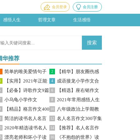
会员登录
会员注册
感悟人生
哲理文章
生活感悟
精华推荐
简单的唯美爱情句子
【精华】朋友圈伤感
1
2
【实用】2021年正能
成语接龙小学作文合
摘录96句
3
句子锦集60条
4
【必备】诗歌作文9篇
【精选】座右铭作文
量句子锦集45条
5
集9篇
6
小乌龟小学作文
2021年常用感悟人生
7
汇总五篇
8
【精品】格言作文400
八年级政治上学期教
9
的格言85句
10
简洁的读书名人名言
名人名言作文300字集
字三篇
1
学反思
12
2020年精选读书名人
【推荐】名人名言作
60句
3
锦5篇
14
漂亮老师和坏小子读
《不抱怨的世界》读
名言锦集95句
5
文集锦7篇
16