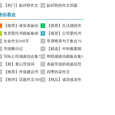
【热门】贴对联作文
贴对联的作文四篇
后感
7
后感15篇
18
合集9篇
猜你喜欢
【推荐】保安表扬信
【推荐】生活感悟作
1
2
售房委托书模板集锦
【推荐】公司委托书
四篇
3
文锦集7篇
4
生命作文600字
常用唯美句子集合70
10篇
5
模板锦集7篇
6
学跳舞日记
【精选】中班教案模
7
句
8
写给公司感谢信合集7
帮助感谢信模板合集5
9
板5篇
10
【精】黄山导游词
表扬导游的表扬信范
篇
1
篇
12
【推荐】环保建议书
四季的花作文
3
文合集六篇
14
【精华】话题作文300
【精品】成语接龙作
5
16
字10篇
文锦集5篇