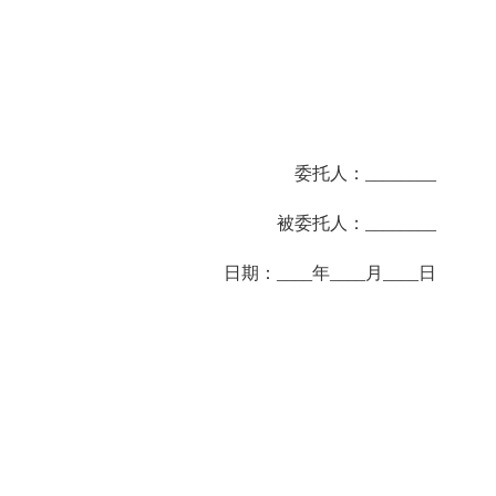
委托人：________
被委托人：________
日期：____年____月____日