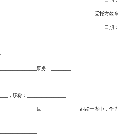
日期：
受托方签章
日期：
______________
___________职务：________，
___，职称：________________
____________因________________纠纷一案中，作为
_____________