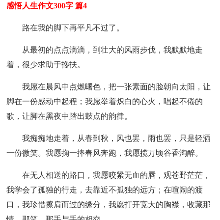
感悟人生作文300字 篇4
路在我的脚下再平凡不过了。
从最初的点点滴滴，到壮大的风雨步伐，我默默地走
着，很少求助于搀扶。
我愿在晨风中点燃曙色，把一张素面的脸朝向太阳，让
脚在一份感动中起程；我愿举着炽白的心火，唱起不倦的
歌，让脚在黑夜中踏出鼓点的韵律。
我痴痴地走着，从春到秋，风也罢，雨也罢，只是轻洒
一份微笑。我愿掬一捧春风奔跑，我愿揽万顷谷香淘醉。
在无人相送的路口，我愿咬紧无血的唇，观苍野茫茫，
我学会了孤独的行走，去靠近不孤独的远方；在喧闹的渡
口，我珍惜擦肩而过的缘分，我愿打开宽大的胸襟，收藏那
情、那笑、那手与手的相交。