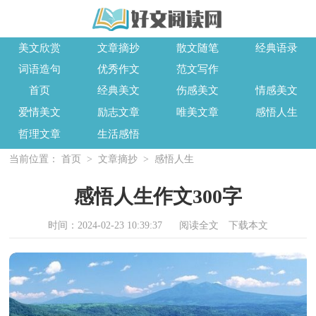
美文欣赏
文章摘抄
散文随笔
经典语录
词语造句
优秀作文
范文写作
首页
经典美文
伤感美文
情感美文
爱情美文
励志文章
唯美文章
感悟人生
哲理文章
生活感悟
当前位置：
首页
>
文章摘抄
>
感悟人生
感悟人生作文300字
时间：2024-02-23 10:39:37
阅读全文
下载本文