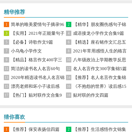
精华推荐
简单的唯美爱情句子摘录96
【精华】朋友圈伤感句子锦
1
2
【实用】2021年正能量句子
成语接龙小学作文合集9篇
句
3
集60条
4
【必备】诗歌作文9篇
【精选】座右铭作文汇总五
锦集45条
5
6
小乌龟小学作文
2021年常用感悟人生的格言
7
篇
8
【精品】格言作文400字三
八年级政治上学期教学反思
9
85句
10
简洁的读书名人名言60句
名人名言作文300字集锦5篇
篇
11
12
2020年精选读书名人名言锦
【推荐】名人名言作文集锦
13
14
漂亮老师和坏小子读后感
《不抱怨的世界》读后感15
集95句
15
7篇
16
【热门】贴对联作文合集9
贴对联的作文四篇
17
篇
18
篇
猜你喜欢
【推荐】保安表扬信四篇
【推荐】生活感悟作文锦集
1
2