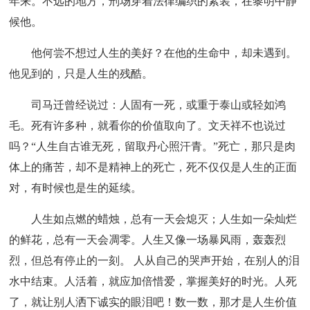
年来。不远的地方，刑场穿着法律编织的素装，在黎明中静
候他。
他何尝不想过人生的美好？在他的生命中，却未遇到。
他见到的，只是人生的残酷。
司马迁曾经说过：人固有一死，或重于泰山或轻如鸿
毛。死有许多种，就看你的价值取向了。文天祥不也说过
吗？“人生自古谁无死，留取丹心照汗青。”死亡，那只是肉
体上的痛苦，却不是精神上的死亡，死不仅仅是人生的正面
对，有时候也是生的延续。
人生如点燃的蜡烛，总有一天会熄灭；人生如一朵灿烂
的鲜花，总有一天会凋零。人生又像一场暴风雨，轰轰烈
烈，但总有停止的一刻。 人从自己的哭声开始，在别人的泪
水中结束。人活着，就应加倍惜爱，掌握美好的时光。人死
了，就让别人洒下诚实的眼泪吧！数一数，那才是人生价值