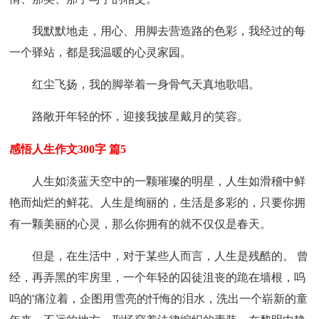
我默默地走，用心、用脚去营造路的色彩，我经过的每
一个驿站，都是我温暖的心灵家园。
红尘飞扬，我的脚举着一身骨气天真地歌唱。
路敞开年轻的怀，迎接我披星戴月的笑容。
感悟人生作文300字 篇5
人生如淡蓝天空中的一颗璀璨的明星，人生如滑稽中鲜
艳而灿烂的鲜花。人生是绚丽的，生活是多彩的，只要你拥
有一颗美丽的心灵，那么你拥有的就不仅仅是春天。
但是，在生活中，对于某些人而言，人生是残酷的。 曾
经，再弄黑的牢房里，一个年轻的囚徒沮丧的跪在墙根，呜
呜的'痛泣着，企图用雪亮的忏悔的泪水，洗出一个崭新的童