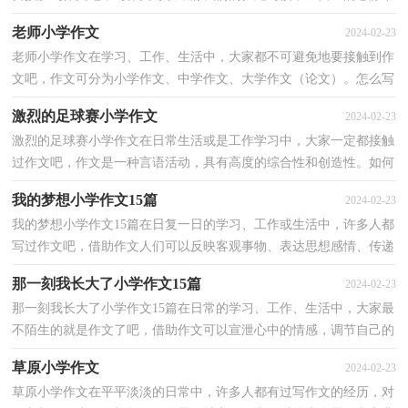
来，思考自己未来的方向。那么问题来了，到底应如何写...
老师小学作文
2024-02-23
老师小学作文在学习、工作、生活中，大家都不可避免地要接触到作
文吧，作文可分为小学作文、中学作文、大学作文（论文）。怎么写
作文才能避免踩雷呢？下面是小编收集整理的老师小学作...
激烈的足球赛小学作文
2024-02-23
激烈的足球赛小学作文在日常生活或是工作学习中，大家一定都接触
过作文吧，作文是一种言语活动，具有高度的综合性和创造性。如何
写一篇有思想、有文采的作文呢？以下是小编整理的激...
我的梦想小学作文15篇
2024-02-23
我的梦想小学作文15篇在日复一日的学习、工作或生活中，许多人都
写过作文吧，借助作文人们可以反映客观事物、表达思想感情、传递
知识信息。作文的注意事项有许多，你确定会写吗？以...
那一刻我长大了小学作文15篇
2024-02-23
那一刻我长大了小学作文15篇在日常的学习、工作、生活中，大家最
不陌生的就是作文了吧，借助作文可以宣泄心中的情感，调节自己的
心情。那么，怎么去写作文呢？以下是小编为大家整理的...
草原小学作文
2024-02-23
草原小学作文在平平淡淡的日常中，许多人都有过写作文的经历，对