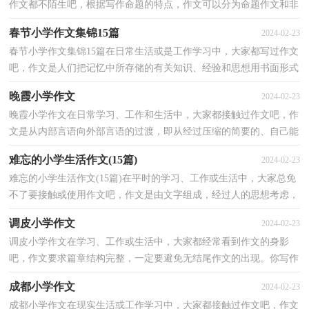
作文都不陌生吧，根据写作命题的特点，作文可以分为命题作文和非
命题作文。那么，怎么去写作文呢？以下是小编收集整理的...
春节小学作文集锦15篇
2024-02-23
春节小学作文集锦15篇在日常生活或是工作学习中，大家都写过作文
吧，作文是人们把记忆中所存储的有关知识、经验和思想用书面形式
表达出来的记叙方式。还是对作文一筹莫展吗？以下...
晚霞小学作文
2024-02-23
晚霞小学作文在日常学习、工作和生活中，大家都接触过作文吧，作
文是从内部言语向外部言语的过渡，即从经过压缩的简要的、自己能
明白的语言，向开展的、具有规范语法结构的、能为他...
难忘的小学生活作文(15篇)
2024-02-23
难忘的小学生活作文(15篇)在平时的学习、工作或生活中，大家总免
不了要接触或使用作文吧，作文是由文字组成，经过人的思想考虑，
通过语言组织来表达一个主题意义的文体。那么，怎么去...
调皮小学作文
2024-02-23
调皮小学作文在学习、工作或生活中，大家都经常看到作文的身影
吧，作文要求篇章结构完整，一定要避免无结尾作文的出现。你写作
文时总是无从下笔？以下是小编收集整理的调皮小学作文...
成都小学作文
2024-02-23
成都小学作文在现实生活或工作学习中，大家都接触过作文吧，作文