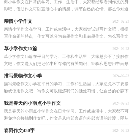
树小学作文在日常的学习、工作、生活中，大家都经常看到作文的身
影吧，借助作文可以宣泄心中的情感，调节自己的心情。那么你知道
一篇好的作文该怎么写吗？下面是小编整理的树小学作...
亲情小学作文
2024-02-23
亲情小学作文在学习、工作或生活中，大家都尝试过写作文吧，根据
写作命题的特点，作文可以分为命题作文和非命题作文。怎么写作文
才能避免踩雷呢？以下是小编帮大家整理的亲情小学作...
草小学作文15篇
2024-02-23
草小学作文15篇在平日的学习、工作和生活里，大家总少不了接触作
文吧，作文是人们把记忆中所存储的有关知识、经验和思想用书面形
式表达出来的记叙方式。还是对作文一筹莫展吗？以...
描写景物作文小学
2024-02-23
描写景物作文小学在平日的学习、工作和生活里，大家总免不了要接
触或使用作文吧，写作文可以锻炼我们的独处习惯，让自己的心静下
来，思考自己未来的方向。那么问题来了，到底应如何写...
我是春天的小雨点小学作文
2024-02-23
我是春天的小雨点小学作文在日常学习、工作或生活中，大家都不可
避免地会接触到作文吧，作文是从内部言语向外部言语的过渡，即从
经过压缩的简要的、自己能明白的语言，向开展的、具...
春雨作文450字
2024-02-23