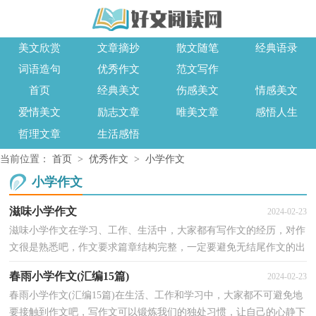
美文欣赏
文章摘抄
散文随笔
经典语录
词语造句
优秀作文
范文写作
首页
经典美文
伤感美文
情感美文
爱情美文
励志文章
唯美文章
感悟人生
哲理文章
生活感悟
当前位置：
首页
>
优秀作文
>
小学作文
小学作文
滋味小学作文
2024-02-23
滋味小学作文在学习、工作、生活中，大家都有写作文的经历，对作
文很是熟悉吧，作文要求篇章结构完整，一定要避免无结尾作文的出
现。作文的注意事项有许多，你确定会写吗？以下是小编收...
春雨小学作文(汇编15篇)
2024-02-23
春雨小学作文(汇编15篇)在生活、工作和学习中，大家都不可避免地
要接触到作文吧，写作文可以锻炼我们的独处习惯，让自己的心静下