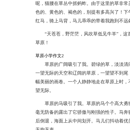
呢，猫腰在草丛中抓蚂蚱。由于这里的草非常
色的、黄色的、褐色的，别提有多高兴了！下
红马，骑上马背，马儿乖乖的带着我跑到不远
“天苍苍，野茫茫，风吹草低见牛羊”，
草原！
草原小学作文2
草原的广阔吸引了我。碧绿的草，淡淡清
一望无际的天空和辽阔的草原，一望望不到尾
幅美丽的画卷。一个人静静地走在草原上时，
望无际。
草原的马吸引了我。草原的马个个高大勇
毫无防备的露出了它骄傲与刚强的性子。马奔
后倒退，海面上从中间划开。马儿们抖动着优
无拘无束。