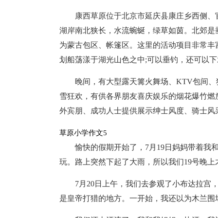
康西草原位于北京市延庆县康庄乡西侧、
湖岸南北狭长，水流蜿蜒，绿草如茵。北郊是
为蒙古包区、帐篷区。这里的活动项目非常丰
划船荡漾于湖光山色之中;可以垂钓，还可以下
晚间，有大型露天篝火舞场、KTV包间、
雪狂欢，有供各界朋友喜庆娱乐的烟花爆竹燃
外宾朋、成功人士提供展示绅士风度、骑士风
草原小学作文5
愉快的假期开始了，7月19日妈妈带着我
玩。路上突然下起了大雨，所以我们19号晚上
7月20日上午，我们去参观了小布达拉宫
是皇帝打猎的地方。一开始，我还以为木兰围场