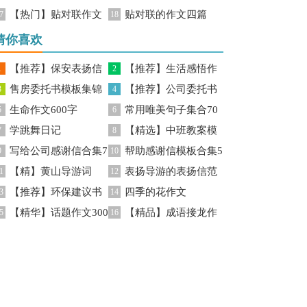
【热门】贴对联作文
贴对联的作文四篇
后感
7
后感15篇
18
合集9篇
猜你喜欢
【推荐】保安表扬信
【推荐】生活感悟作
1
2
售房委托书模板集锦
【推荐】公司委托书
四篇
3
文锦集7篇
4
生命作文600字
常用唯美句子集合70
10篇
5
模板锦集7篇
6
学跳舞日记
【精选】中班教案模
7
句
8
写给公司感谢信合集7
帮助感谢信模板合集5
9
板5篇
10
【精】黄山导游词
表扬导游的表扬信范
篇
1
篇
12
【推荐】环保建议书
四季的花作文
3
文合集六篇
14
【精华】话题作文300
【精品】成语接龙作
5
16
字10篇
文锦集5篇