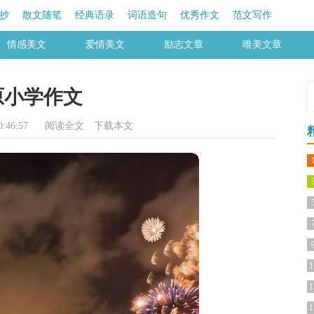
抄
散文随笔
经典语录
词语造句
优秀作文
范文写作
情感美文
爱情美文
励志文章
唯美文章
原小学作文
:46:57
阅读全文
下载本文
1
1
1