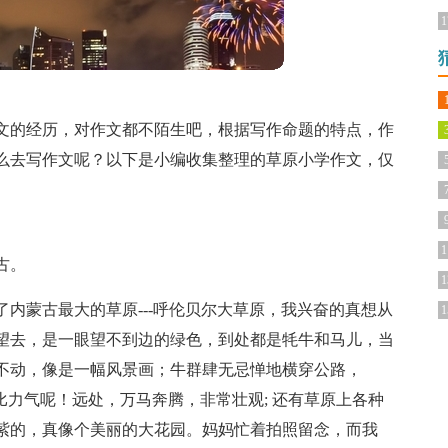
1
文的经历，对作文都不陌生吧，根据写作命题的特点，作
么去写作文呢？以下是小编收集整理的草原小学作文，仅
1
古。
1
内蒙古最大的草原---呼伦贝尔大草原，我兴奋的真想从
1
望去，是一眼望不到边的绿色，到处都是牦牛和马儿，当
不动，像是一幅风景画；牛群肆无忌惮地横穿公路，
比力气呢！远处，万马奔腾，非常壮观; 还有草原上各种
紫的，真像个美丽的大花园。妈妈忙着拍照留念，而我