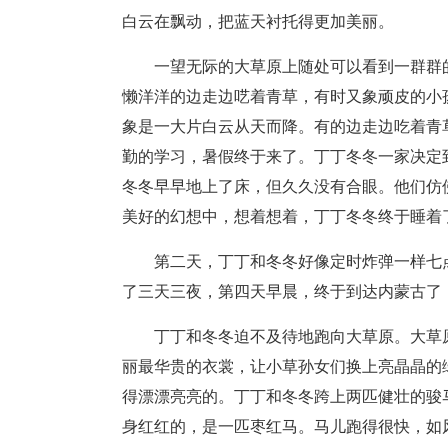
白云在飘动，把蓝天衬托得更加美丽。
一望无际的大草原上随处可以看到一群群
懒洋洋的边走边呓着青草，有时又象顽皮的小
象是一大片白云从天而降。有的边走边吃着青
勤的学习，暑假终于来了。丁丁冬冬一家决定
冬冬早早地上了床，但久久没有合眼。他们仿
美好的幻想中，想着想着，丁丁冬冬终于睡着
第二天，丁丁和冬冬好像定时炸弹一样七
了三天三夜，第四天早晨，终于到达内蒙古了
丁丁和冬冬迫不及待地跑向大草原。大草
丽最华贵的衣裳，让小草孙女们换上亮晶晶的
得漂漂亮亮的。丁丁和冬冬跨上两匹健壮的骏
身红红的，是一匹枣红马。马儿跑得很快，如