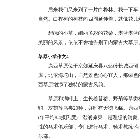
后来我们又来到了一片白桦林。我一下车
自然。白桦树的树枝向四周延伸着，就像花儿
碧绿的小草，绚丽多彩的花朵，湛蓝湛蓝
美丽的风景，依依不舍地告别了内蒙古大草原
草原小学作文4
康西草原位于京郊延庆县八达岭长城西侧，
库，北依海坨山，自然景色沁心宜人，那绿色
西草原增添了独特的蒙古风韵。
草原和湖畔上，生长着苜蓿、野菊等草类植
鸭、灰鹤等鸟类20种，并时有天鹅飞临。康西
(年平均8.4摄氏度)，湿润凉爽，是理想的消
性的马术俱乐部，专门进行马术、骑术教练;有
乐部。