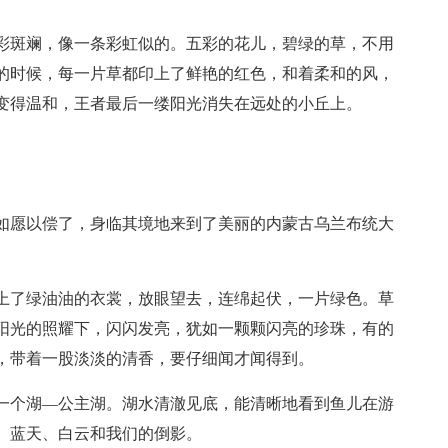
彩斑斓，像一条彩虹似的。五彩的花儿，碧绿的草，不用
的时候，每一片草都印上了鲜艳的红色，和着柔和的风，
变得温和，王者最后一缕阳光消失在远处的小丘上。
如愿以偿了，身临其境地来到了美丽的内蒙古乌兰布统大
上了绿油油的衣裳，放眼望去，连绵起伏，一片绿色。草
阳光的照耀下，闪闪发亮，犹如一颗颗闪亮的珍珠，有的
，带着一股淡淡的清香，要仔细闻才闻得到。
一个湖—公主湖。湖水清澈见底，能清晰地看到鱼儿在游
、蓝天、白云和我们的倒影。