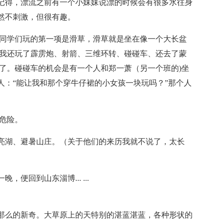
记得，漂流之前有一个小妹妹说漂的时候会有很多水往身
然不刺激，但很有趣。
.同学们玩的第一项是滑草，滑草就是坐在像一个大长盆
;我还玩了霹雳炮、射箭、三维环转、碰碰车、还去了蒙
了。碰碰车的机会是有一个人和郑一萧（另一个班的)坐
人：“能让我和那个穿牛仔裙的小女孩一块玩吗？”那个人
危险。
亮湖、避暑山庄。（关于他们的来历我就不说了，太长
便回到山东淄博... ...
那么的新奇。大草原上的天特别的湛蓝湛蓝，各种形状的