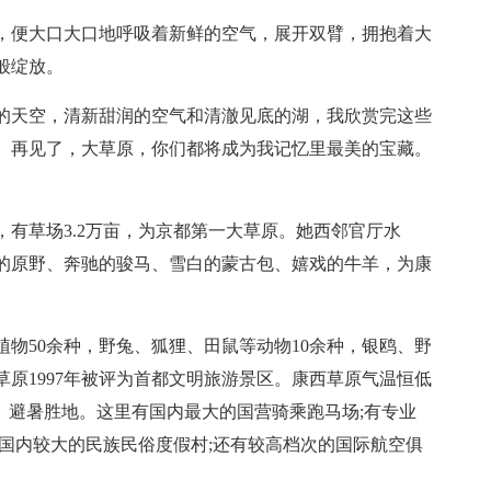
，便大口大口地呼吸着新鲜的空气，展开双臂，拥抱着大
般绽放。
的天空，清新甜润的空气和清澈见底的湖，我欣赏完这些
。再见了，大草原，你们都将成为我记忆里最美的宝藏。
有草场3.2万亩，为京都第一大草原。她西邻官厅水
的原野、奔驰的骏马、雪白的蒙古包、嬉戏的牛羊，为康
物50余种，野兔、狐狸、田鼠等动物10余种，银鸥、野
草原1997年被评为首都文明旅游景区。康西草原气温恒低
夏、避暑胜地。这里有国内最大的国营骑乘跑马场;有专业
国内较大的民族民俗度假村;还有较高档次的国际航空俱