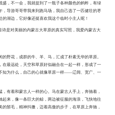
茂盛，不一会，我就捉到了一瓶子各种颜色的蚂蚱，有绿
午，导游哥哥带我来到跑马场，我自己选了一匹健壮的枣
处的湖边，它好像还挺喜欢我这个临时小主人呢！
这首诗是对美丽的内蒙古大草原的真实写照，我爱内蒙古大
闲的野花，成群的牛、羊、马，汇成了朴素无华的草原。
，在最远处，天空和草原好似融合在一起一样，形成了一
不知为什么，自己的心就像草原一样——辽阔、宽广、一
猛，有着和蒙古人一样的心。马在蒙古人手上，奔驰着，
驰起来，像一条巨大的鲸，两边被征服的海浪，飞快地往
美的鬃毛，精神抖擞，迈着高傲的步子，在草原上奔驰，