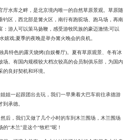
官厅水库之畔，是北京境内唯一的自然草原景观。草原随
垂钓区，西北部是篝火区，南行有跑驼场、跑马场，再南
富：游人可以策马扬鞭，感受游牧民族的豪迈激情;可以
水嬉戏;夏季的夜晚是举办篝火晚会的良机。
独具特色的露天烧烤(自娱餐厅)。夏有草原观景、冬有冰
放场。有国内规模较大档次较高的会员制俱乐部，为国内
采的良好契机和环境。
和姐姐一起跟团出去玩，我们一早乘着大巴车前往承德游
才到承德。
，然后，我们又做了几个小时的车到木兰围场，木兰围场
的“木兰”是这个“牧栏”呢！