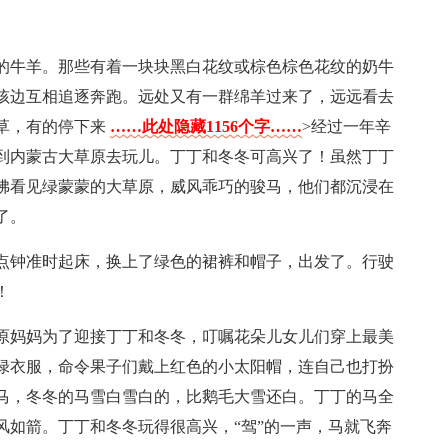
的牛羊。那些有着一块块黑白花纹或棕色棕色花纹的奶牛
孩边互相追逐奔跑。远处又有一群绵羊过来了，远远看去
草，有的停下来
……此处隐藏1156个字……
>经过一年辛
到内蒙古大草原去玩儿。丁丁和冬冬可高兴了！虽然丁丁
佛看见绿蒙蒙的大草原，威风乖巧的骏马，他们都沉浸在
了。
点钟准时起床，换上了绿色的裙裤和帽子，出发了。行驶
！
原妈妈为了迎接丁丁和冬冬，叮嘱花朵儿女儿们穿上最美
绿衣服，命令果子们戴上红色的小太阳帽，连自己也打扮
马，冬冬的马雪白雪白的，比鹅毛大雪还白。丁丁的马全
风如箭。丁丁和冬冬玩得很高兴，“驾”的一声，马就飞奔