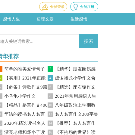
会员登录
会员注册
感悟人生
哲理文章
生活感悟
精华推荐
简单的唯美爱情句子
【精华】朋友圈伤感
1
2
【实用】2021年正能
成语接龙小学作文合
摘录96句
3
句子锦集60条
4
【必备】诗歌作文9篇
【精选】座右铭作文
量句子锦集45条
5
集9篇
6
小乌龟小学作文
2021年常用感悟人生
7
汇总五篇
8
【精品】格言作文400
八年级政治上学期教
9
的格言85句
10
简洁的读书名人名言
名人名言作文300字集
字三篇
1
学反思
12
2020年精选读书名人
【推荐】名人名言作
60句
3
锦5篇
14
漂亮老师和坏小子读
《不抱怨的世界》读
名言锦集95句
5
文集锦7篇
16